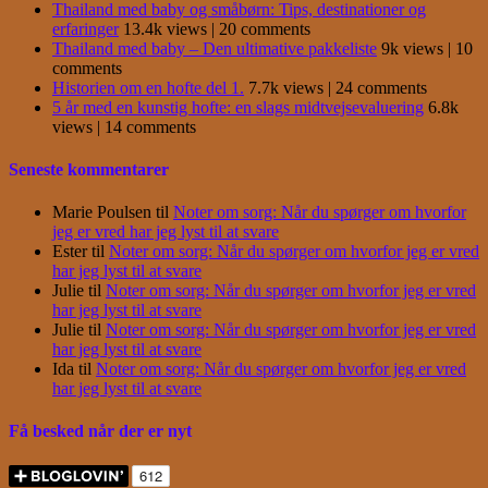
Thailand med baby og småbørn: Tips, destinationer og
erfaringer
13.4k views
|
20 comments
Thailand med baby – Den ultimative pakkeliste
9k views
|
10
comments
Historien om en hofte del 1.
7.7k views
|
24 comments
5 år med en kunstig hofte: en slags midtvejsevaluering
6.8k
views
|
14 comments
Seneste kommentarer
Marie Poulsen
til
Noter om sorg: Når du spørger om hvorfor
jeg er vred har jeg lyst til at svare
Ester
til
Noter om sorg: Når du spørger om hvorfor jeg er vred
har jeg lyst til at svare
Julie
til
Noter om sorg: Når du spørger om hvorfor jeg er vred
har jeg lyst til at svare
Julie
til
Noter om sorg: Når du spørger om hvorfor jeg er vred
har jeg lyst til at svare
Ida
til
Noter om sorg: Når du spørger om hvorfor jeg er vred
har jeg lyst til at svare
Få besked når der er nyt