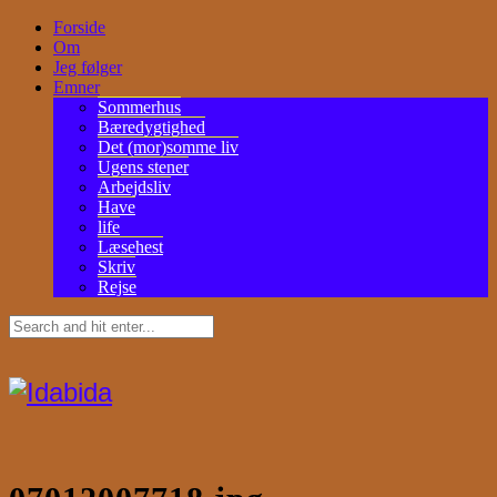
Forside
Om
Jeg følger
Emner
Sommerhus
Bæredygtighed
Det (mor)somme liv
Ugens stener
Arbejdsliv
Have
life
Læsehest
Skriv
Rejse