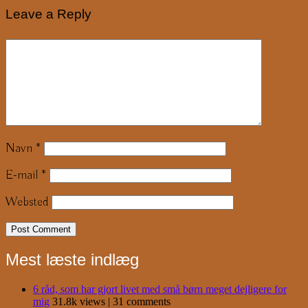
Leave a Reply
Navn
*
E-mail
*
Websted
Mest læste indlæg
6 råd, som har gjort livet med små børn meget dejligere for
mig
31.8k views
|
31 comments