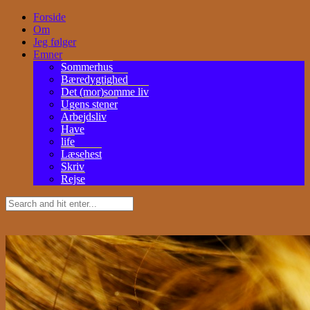
Forside
Om
Jeg følger
Emner
Sommerhus
Bæredygtighed
Det (mor)somme liv
Ugens stener
Arbejdsliv
Have
life
Læsehest
Skriv
Rejse