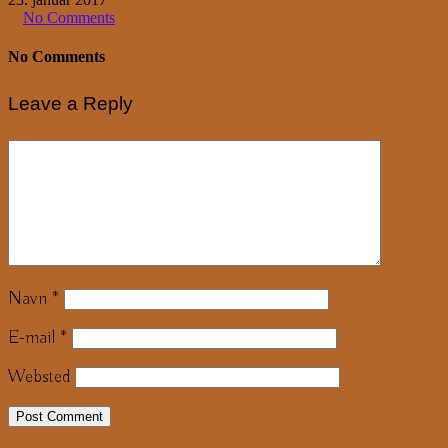
No Comments
No Comments
Leave a Reply
Navn
*
E-mail
*
Websted