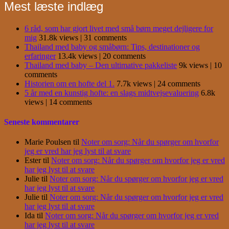
Mest læste indlæg
6 råd, som har gjort livet med små børn meget dejligere for
mig
31.8k views
|
31 comments
Thailand med baby og småbørn: Tips, destinationer og
erfaringer
13.4k views
|
20 comments
Thailand med baby – Den ultimative pakkeliste
9k views
|
10
comments
Historien om en hofte del 1.
7.7k views
|
24 comments
5 år med en kunstig hofte: en slags midtvejsevaluering
6.8k
views
|
14 comments
Seneste kommentarer
Marie Poulsen
til
Noter om sorg: Når du spørger om hvorfor
jeg er vred har jeg lyst til at svare
Ester
til
Noter om sorg: Når du spørger om hvorfor jeg er vred
har jeg lyst til at svare
Julie
til
Noter om sorg: Når du spørger om hvorfor jeg er vred
har jeg lyst til at svare
Julie
til
Noter om sorg: Når du spørger om hvorfor jeg er vred
har jeg lyst til at svare
Ida
til
Noter om sorg: Når du spørger om hvorfor jeg er vred
har jeg lyst til at svare