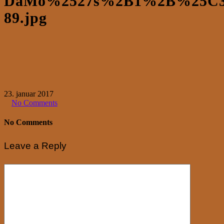
DaMo%2527s%2B1%2B%25C3%
89.jpg
23. januar 2017
No Comments
No Comments
Leave a Reply