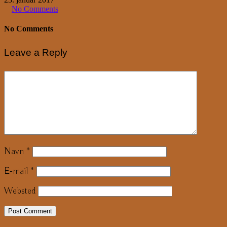
No Comments
No Comments
Leave a Reply
Navn
*
E-mail
*
Websted