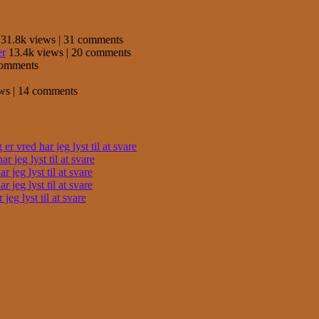
31.8k views
|
31 comments
er
13.4k views
|
20 comments
comments
ews
|
14 comments
r vred har jeg lyst til at svare
 jeg lyst til at svare
 jeg lyst til at svare
 jeg lyst til at svare
eg lyst til at svare