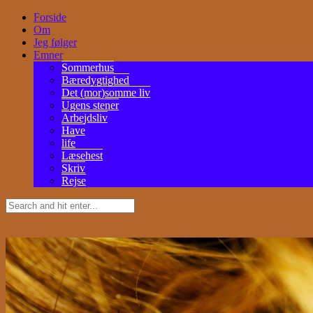
Forside
Om
Jeg følger
Emner
Sommerhus
Bæredygtighed
Det (mor)somme liv
Ugens stener
Arbejdsliv
Have
life
Læsehest
Skriv
Rejse