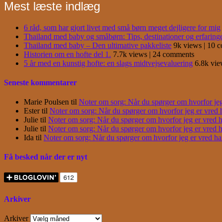
Mest læste indlæg
6 råd, som har gjort livet med små børn meget dejligere for mig
Thailand med baby og småbørn: Tips, destinationer og erfaring
Thailand med baby – Den ultimative pakkeliste
9k views
|
10 
Historien om en hofte del 1.
7.7k views
|
24 comments
5 år med en kunstig hofte: en slags midtvejsevaluering
6.8k vi
Seneste kommentarer
Marie Poulsen
til
Noter om sorg: Når du spørger om hvorfor jeg e
Ester
til
Noter om sorg: Når du spørger om hvorfor jeg er vred har
Julie
til
Noter om sorg: Når du spørger om hvorfor jeg er vred har
Julie
til
Noter om sorg: Når du spørger om hvorfor jeg er vred har
Ida
til
Noter om sorg: Når du spørger om hvorfor jeg er vred har j
Få besked når der er nyt
Arkiver
Arkiver