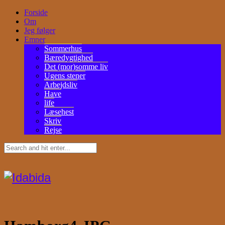
Forside
Om
Jeg følger
Emner
Sommerhus
Bæredygtighed
Det (mor)somme liv
Ugens stener
Arbejdsliv
Have
life
Læsehest
Skriv
Rejse