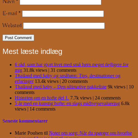
Navn
*
E-mail
*
Websted
Mest læste indlæg
6 råd, som har gjort livet med små børn meget dejligere for
mig
31.8k views
|
31 comments
Thailand med baby og småbørn: Tips, destinationer og
erfaringer
13.4k views
|
20 comments
Thailand med baby – Den ultimative pakkeliste
9k views
|
10
comments
Historien om en hofte del 1.
7.7k views
|
24 comments
5 år med en kunstig hofte: en slags midtvejsevaluering
6.8k
views
|
14 comments
Seneste kommentarer
Marie Poulsen
til
Noter om sorg: Når du spørger om hvorfor