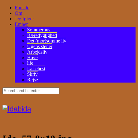
Forside
Om
Jeg følger
Emner
Sommerhus
Bæredygtighed
Det (mor)somme liv
Ugens stener
Arbejdsliv
Have
life
Læsehest
Skriv
Rejse