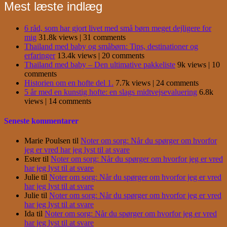
Mest læste indlæg
6 råd, som har gjort livet med små børn meget dejligere for
mig
31.8k views
|
31 comments
Thailand med baby og småbørn: Tips, destinationer og
erfaringer
13.4k views
|
20 comments
Thailand med baby – Den ultimative pakkeliste
9k views
|
10
comments
Historien om en hofte del 1.
7.7k views
|
24 comments
5 år med en kunstig hofte: en slags midtvejsevaluering
6.8k
views
|
14 comments
Seneste kommentarer
Marie Poulsen
til
Noter om sorg: Når du spørger om hvorfor
jeg er vred har jeg lyst til at svare
Ester
til
Noter om sorg: Når du spørger om hvorfor jeg er vred
har jeg lyst til at svare
Julie
til
Noter om sorg: Når du spørger om hvorfor jeg er vred
har jeg lyst til at svare
Julie
til
Noter om sorg: Når du spørger om hvorfor jeg er vred
har jeg lyst til at svare
Ida
til
Noter om sorg: Når du spørger om hvorfor jeg er vred
har jeg lyst til at svare