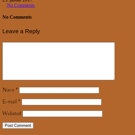
No Comments
No Comments
Leave a Reply
Navn
*
E-mail
*
Websted