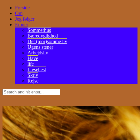
Forside
Om
Jeg følger
Emner
Sommerhus
Bæredygtighed
Det (mor)somme liv
Ugens stener
Arbejdsliv
Have
life
Læsehest
Skriv
Rejse