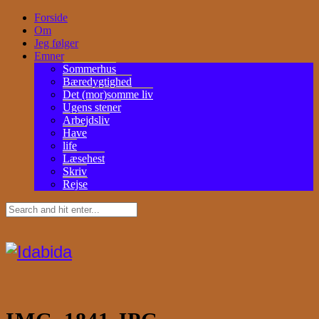
Forside
Om
Jeg følger
Emner
Sommerhus
Bæredygtighed
Det (mor)somme liv
Ugens stener
Arbejdsliv
Have
life
Læsehest
Skriv
Rejse