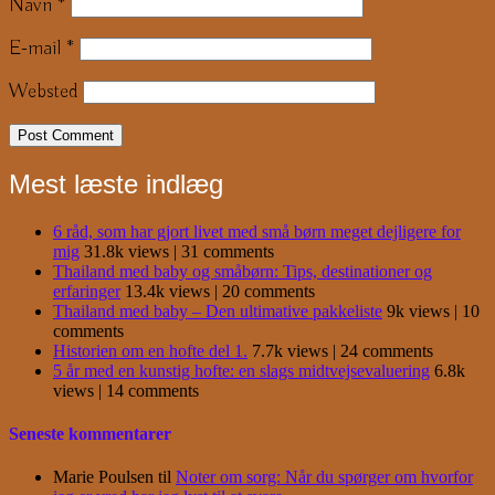
Navn
*
E-mail
*
Websted
Mest læste indlæg
6 råd, som har gjort livet med små børn meget dejligere for
mig
31.8k views
|
31 comments
Thailand med baby og småbørn: Tips, destinationer og
erfaringer
13.4k views
|
20 comments
Thailand med baby – Den ultimative pakkeliste
9k views
|
10
comments
Historien om en hofte del 1.
7.7k views
|
24 comments
5 år med en kunstig hofte: en slags midtvejsevaluering
6.8k
views
|
14 comments
Seneste kommentarer
Marie Poulsen
til
Noter om sorg: Når du spørger om hvorfor