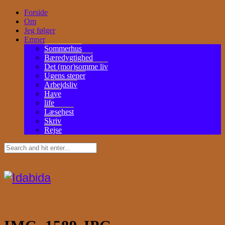
Forside
Om
Jeg følger
Emner
Sommerhus
Bæredygtighed
Det (mor)somme liv
Ugens stener
Arbejdsliv
Have
life
Læsehest
Skriv
Rejse