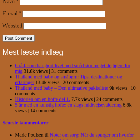
Navn
*
E-mail
*
Websted
Mest læste indlæg
6 råd, som har gjort livet med små børn meget dejligere for
mig
31.8k views
|
31 comments
Thailand med baby og småbørn: Tips, destinationer og
erfaringer
13.4k views
|
20 comments
Thailand med baby – Den ultimative pakkeliste
9k views
|
10
comments
Historien om en hofte del 1.
7.7k views
|
24 comments
5 år med en kunstig hofte: en slags midtvejsevaluering
6.8k
views
|
14 comments
Seneste kommentarer
Marie Poulsen
til
Noter om sorg: Når du spørger om hvorfor