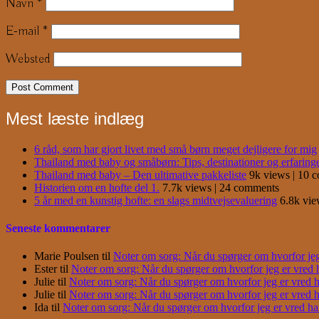
Navn
*
E-mail
*
Websted
Mest læste indlæg
6 råd, som har gjort livet med små børn meget dejligere for mig
Thailand med baby og småbørn: Tips, destinationer og erfaring
Thailand med baby – Den ultimative pakkeliste
9k views
|
10 
Historien om en hofte del 1.
7.7k views
|
24 comments
5 år med en kunstig hofte: en slags midtvejsevaluering
6.8k vi
Seneste kommentarer
Marie Poulsen
til
Noter om sorg: Når du spørger om hvorfor jeg e
Ester
til
Noter om sorg: Når du spørger om hvorfor jeg er vred har
Julie
til
Noter om sorg: Når du spørger om hvorfor jeg er vred har
Julie
til
Noter om sorg: Når du spørger om hvorfor jeg er vred har
Ida
til
Noter om sorg: Når du spørger om hvorfor jeg er vred har j