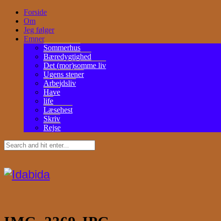
Forside
Om
Jeg følger
Emner
Sommerhus
Bæredygtighed
Det (mor)somme liv
Ugens stener
Arbejdsliv
Have
life
Læsehest
Skriv
Rejse