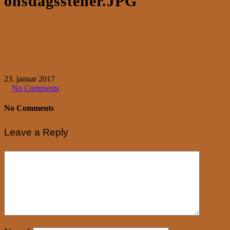
onsdagsstener.JPG
23. januar 2017
No Comments
No Comments
Leave a Reply