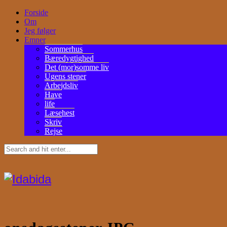
Forside
Om
Jeg følger
Emner
Sommerhus
Bæredygtighed
Det (mor)somme liv
Ugens stener
Arbejdsliv
Have
life
Læsehest
Skriv
Rejse