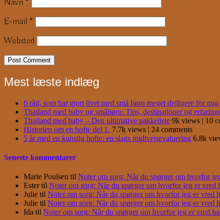
Navn
*
E-mail
*
Websted
Mest læste indlæg
6 råd, som har gjort livet med små børn meget dejligere for mig
Thailand med baby og småbørn: Tips, destinationer og erfaring
Thailand med baby – Den ultimative pakkeliste
9k views
|
10 
Historien om en hofte del 1.
7.7k views
|
24 comments
5 år med en kunstig hofte: en slags midtvejsevaluering
6.8k vi
Seneste kommentarer
Marie Poulsen
til
Noter om sorg: Når du spørger om hvorfor jeg e
Ester
til
Noter om sorg: Når du spørger om hvorfor jeg er vred har
Julie
til
Noter om sorg: Når du spørger om hvorfor jeg er vred har
Julie
til
Noter om sorg: Når du spørger om hvorfor jeg er vred har
Ida
til
Noter om sorg: Når du spørger om hvorfor jeg er vred har j