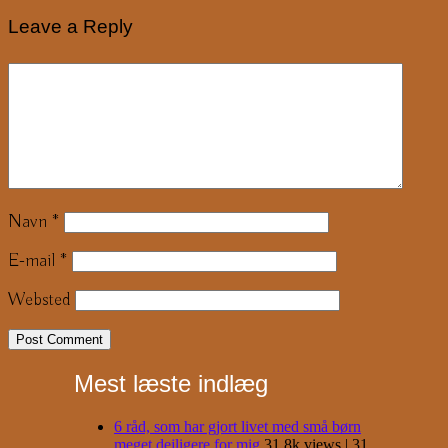
Leave a Reply
Navn
*
E-mail
*
Websted
Mest læste indlæg
6 råd, som har gjort livet med små børn
meget dejligere for mig
31.8k views
|
31