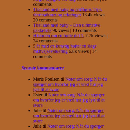
comments
Thailand med baby og småbørn: Tips,
destinationer og erfaringer
13.4k views
|
20 comments
Thailand med baby – Den ultimative
pakkeliste
9k views
|
10 comments
Historien om en hofte del 1.
7.7k views
|
24 comments
5 år med en kunstig hofte: en slags
midtvejsevaluering
6.8k views
|
14
comments
Seneste kommentarer
Marie Poulsen
til
Noter om sorg: Når du
spørger om hvorfor jeg er vred har jeg
lyst til at svare
Ester
til
Noter om sorg: Når du spørger
om hvorfor jeg er vred har jeg lyst til at
svare
Julie
til
Noter om sorg: Når du spørger
om hvorfor jeg er vred har jeg lyst til at
svare
Julie
til
Noter om sorg: Når du spørger