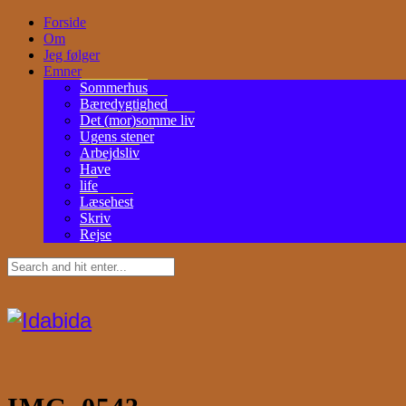
Forside
Om
Jeg følger
Emner
Sommerhus
Bæredygtighed
Det (mor)somme liv
Ugens stener
Arbejdsliv
Have
life
Læsehest
Skriv
Rejse