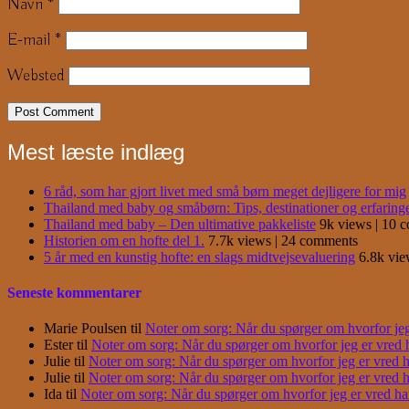
Navn
*
E-mail
*
Websted
Mest læste indlæg
6 råd, som har gjort livet med små børn meget dejligere for mig
Thailand med baby og småbørn: Tips, destinationer og erfaring
Thailand med baby – Den ultimative pakkeliste
9k views
|
10 
Historien om en hofte del 1.
7.7k views
|
24 comments
5 år med en kunstig hofte: en slags midtvejsevaluering
6.8k vi
Seneste kommentarer
Marie Poulsen
til
Noter om sorg: Når du spørger om hvorfor jeg e
Ester
til
Noter om sorg: Når du spørger om hvorfor jeg er vred har
Julie
til
Noter om sorg: Når du spørger om hvorfor jeg er vred har
Julie
til
Noter om sorg: Når du spørger om hvorfor jeg er vred har
Ida
til
Noter om sorg: Når du spørger om hvorfor jeg er vred har j