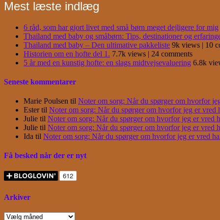
Mest læste indlæg
6 råd, som har gjort livet med små børn meget dejligere for mig
Thailand med baby og småbørn: Tips, destinationer og erfaring
Thailand med baby – Den ultimative pakkeliste
9k views
|
10 
Historien om en hofte del 1.
7.7k views
|
24 comments
5 år med en kunstig hofte: en slags midtvejsevaluering
6.8k vi
Seneste kommentarer
Marie Poulsen
til
Noter om sorg: Når du spørger om hvorfor jeg e
Ester
til
Noter om sorg: Når du spørger om hvorfor jeg er vred har
Julie
til
Noter om sorg: Når du spørger om hvorfor jeg er vred har
Julie
til
Noter om sorg: Når du spørger om hvorfor jeg er vred har
Ida
til
Noter om sorg: Når du spørger om hvorfor jeg er vred har j
Få besked når der er nyt
Arkiver
Arkiver