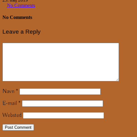
No Comments
No Comments
Leave a Reply
Navn
*
E-mail
*
Websted