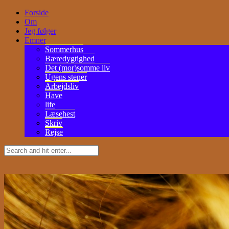
Forside
Om
Jeg følger
Emner
Sommerhus
Bæredygtighed
Det (mor)somme liv
Ugens stener
Arbejdsliv
Have
life
Læsehest
Skriv
Rejse