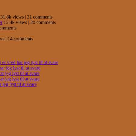
31.8k views
|
31 comments
er
13.4k views
|
20 comments
comments
ews
|
14 comments
r vred har jeg lyst til at svare
 jeg lyst til at svare
 jeg lyst til at svare
 jeg lyst til at svare
eg lyst til at svare