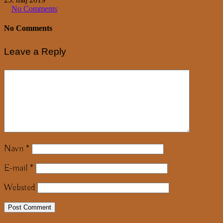
No Comments
No Comments
Leave a Reply
Navn
*
E-mail
*
Websted