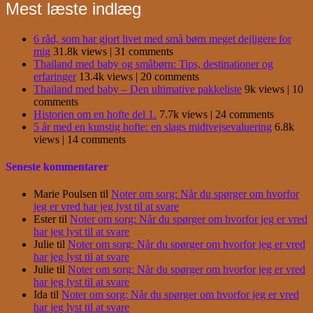
Mest læste indlæg
6 råd, som har gjort livet med små børn meget dejligere for
mig
31.8k views
|
31 comments
Thailand med baby og småbørn: Tips, destinationer og
erfaringer
13.4k views
|
20 comments
Thailand med baby – Den ultimative pakkeliste
9k views
|
10
comments
Historien om en hofte del 1.
7.7k views
|
24 comments
5 år med en kunstig hofte: en slags midtvejsevaluering
6.8k
views
|
14 comments
Seneste kommentarer
Marie Poulsen
til
Noter om sorg: Når du spørger om hvorfor
jeg er vred har jeg lyst til at svare
Ester
til
Noter om sorg: Når du spørger om hvorfor jeg er vred
har jeg lyst til at svare
Julie
til
Noter om sorg: Når du spørger om hvorfor jeg er vred
har jeg lyst til at svare
Julie
til
Noter om sorg: Når du spørger om hvorfor jeg er vred
har jeg lyst til at svare
Ida
til
Noter om sorg: Når du spørger om hvorfor jeg er vred
har jeg lyst til at svare