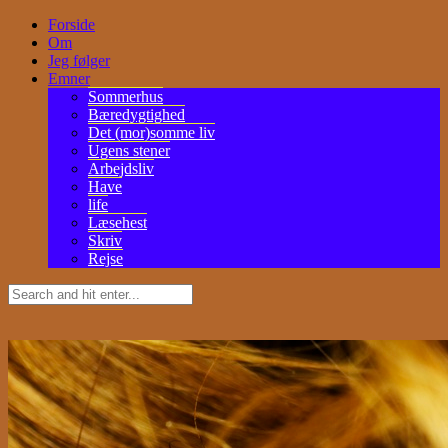
Forside
Om
Jeg følger
Emner
Sommerhus
Bæredygtighed
Det (mor)somme liv
Ugens stener
Arbejdsliv
Have
life
Læsehest
Skriv
Rejse