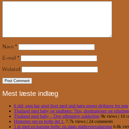
Navn
*
E-mail
*
Websted
Mest læste indlæg
6 råd, som har gjort livet med små børn meget dejligere for mig
Thailand med baby og småbørn: Tips, destinationer og erfaring
Thailand med baby – Den ultimative pakkeliste
9k views
|
10 
Historien om en hofte del 1.
7.7k views
|
24 comments
5 år med en kunstig hofte: en slags midtvejsevaluering
6.8k vi