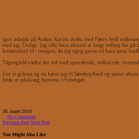
Igen arbejde på Anders Kavins studie med Føtex hold nedenunder
vred sig. Dejligt. Jeg ville have skrevet et langt indlæg her
konstruktivt til i morgen, da jeg rigtig gerne vil have jeres f
Tilgengæld vælter det ind med spændende, indlysende, overraske
Det er gråvejr og nu kører jeg til Sønderjylland og spiser aft
finde et påskeæg hjemme i Helsingør.
30. marts 2010
No Comments
Previous Post
Next Post
You Might Also Like