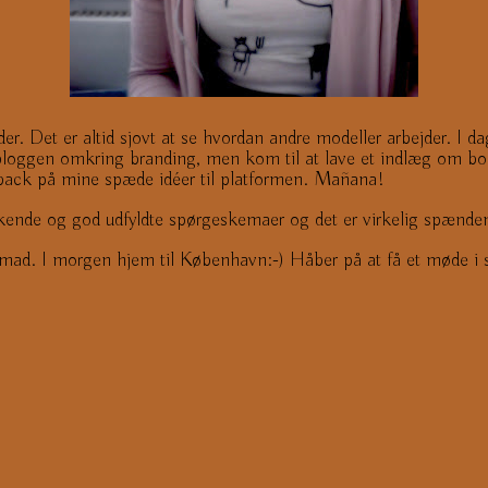
. Det er altid sjovt at se hvordan andre modeller arbejder. I d
 på bloggen omkring branding, men kom til at lave et indlæg om 
eedback på mine spæde idéer til platformen. Mañana!
nde og god udfyldte spørgeskemaer og det er virkelig spændende 
ensmad. I morgen hjem til København:-) Håber på at få et møde i 