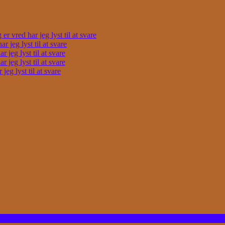
r vred har jeg lyst til at svare
 jeg lyst til at svare
 jeg lyst til at svare
 jeg lyst til at svare
eg lyst til at svare