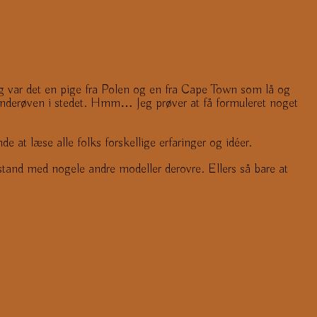
ag var det en pige fra Polen og en fra Cape Town som lå og
bonderøven i stedet. Hmm… Jeg prøver at få formuleret noget
at læse alle folks forskellige erfaringer og idéer.
stand med nogele andre modeller derovre. Ellers så bare at