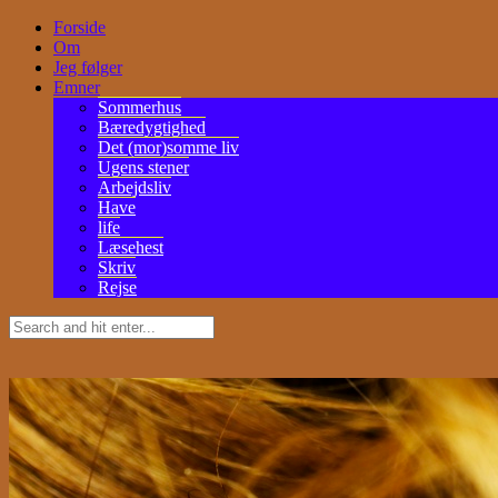
Forside
Om
Jeg følger
Emner
Sommerhus
Bæredygtighed
Det (mor)somme liv
Ugens stener
Arbejdsliv
Have
life
Læsehest
Skriv
Rejse