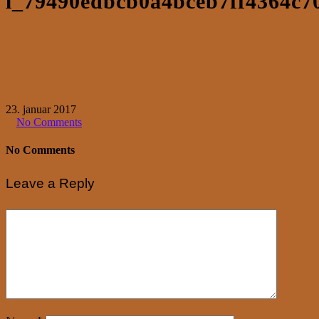
l_79490edbcb0a4bceb7ff4364c7
23. januar 2017
No Comments
No Comments
Leave a Reply