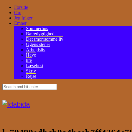
Forside
Om
Jeg følger
Emner
Sommerhus
Bæredygtighed
Det (mor)somme liv
Ugens stener
Arbejdsliv
Have
life
Læsehest
Skriv
Rejse