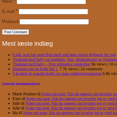
Navn
*
E-mail
*
Websted
Mest læste indlæg
6 råd, som har gjort livet med små børn meget dejligere for mig
Thailand med baby og småbørn: Tips, destinationer og erfaring
Thailand med baby – Den ultimative pakkeliste
9k views
|
10 
Historien om en hofte del 1.
7.7k views
|
24 comments
5 år med en kunstig hofte: en slags midtvejsevaluering
6.8k vi
Seneste kommentarer
Marie Poulsen
til
Noter om sorg: Når du spørger om hvorfor jeg e
Ester
til
Noter om sorg: Når du spørger om hvorfor jeg er vred har
Julie
til
Noter om sorg: Når du spørger om hvorfor jeg er vred har
Julie
til
Noter om sorg: Når du spørger om hvorfor jeg er vred har
Ida
til
Noter om sorg: Når du spørger om hvorfor jeg er vred har j