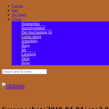
Forside
Om
Jeg følger
Emner
Sommerhus
Bæredygtighed
Det (mor)somme liv
Ugens stener
Arbejdsliv
Have
life
Læsehest
Skriv
Rejse