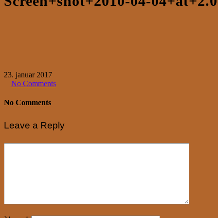
Screen+shot+2010-04-04+at+2.
23. januar 2017
No Comments
No Comments
Leave a Reply