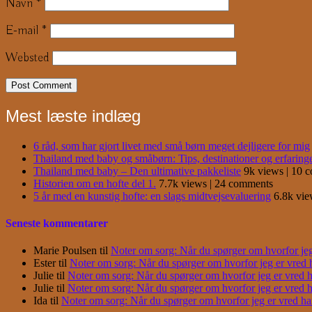
Navn
*
E-mail
*
Websted
Mest læste indlæg
6 råd, som har gjort livet med små børn meget dejligere for mig
Thailand med baby og småbørn: Tips, destinationer og erfaring
Thailand med baby – Den ultimative pakkeliste
9k views
|
10 
Historien om en hofte del 1.
7.7k views
|
24 comments
5 år med en kunstig hofte: en slags midtvejsevaluering
6.8k vi
Seneste kommentarer
Marie Poulsen
til
Noter om sorg: Når du spørger om hvorfor jeg e
Ester
til
Noter om sorg: Når du spørger om hvorfor jeg er vred har
Julie
til
Noter om sorg: Når du spørger om hvorfor jeg er vred har
Julie
til
Noter om sorg: Når du spørger om hvorfor jeg er vred har
Ida
til
Noter om sorg: Når du spørger om hvorfor jeg er vred har j