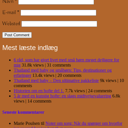
Navn
*
E-mail
*
Websted
Mest læste indlæg
6 råd, som har gjort livet med små børn meget dejligere for
mig
31.8k views
|
31 comments
Thailand med baby og småbørn: Tips, destinationer og
erfaringer
13.4k views
|
20 comments
Thailand med baby – Den ultimative pakkeliste
9k views
|
10
comments
Historien om en hofte del 1.
7.7k views
|
24 comments
5 år med en kunstig hofte: en slags midtvejsevaluering
6.8k
views
|
14 comments
Seneste kommentarer
Marie Poulsen
til
Noter om sorg: Når du spørger om hvorfor