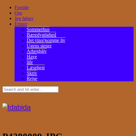
Forside
Om
Jeg følger
Emner
Sommerhus
Bæredygtighed
Det (mor)somme liv
Ugens stener
Arbejdsliv
Have
life
Læsehest
Skriv
Rejse