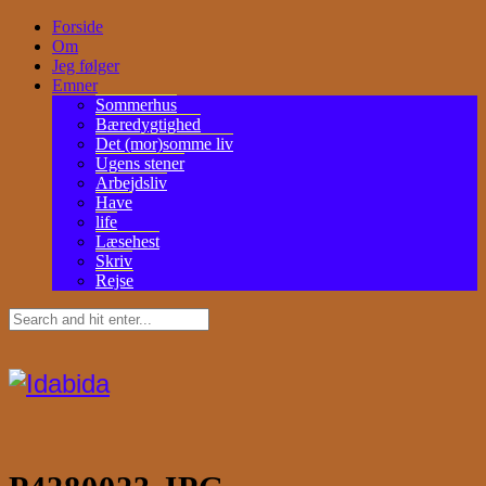
Forside
Om
Jeg følger
Emner
Sommerhus
Bæredygtighed
Det (mor)somme liv
Ugens stener
Arbejdsliv
Have
life
Læsehest
Skriv
Rejse