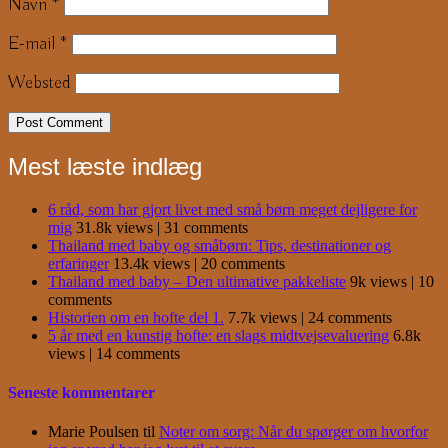
Navn
*
E-mail
*
Websted
Mest læste indlæg
6 råd, som har gjort livet med små børn meget dejligere for
mig
31.8k views
|
31 comments
Thailand med baby og småbørn: Tips, destinationer og
erfaringer
13.4k views
|
20 comments
Thailand med baby – Den ultimative pakkeliste
9k views
|
10
comments
Historien om en hofte del 1.
7.7k views
|
24 comments
5 år med en kunstig hofte: en slags midtvejsevaluering
6.8k
views
|
14 comments
Seneste kommentarer
Marie Poulsen
til
Noter om sorg: Når du spørger om hvorfor