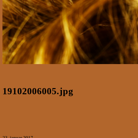
19102006005.jpg
23. januar 2017