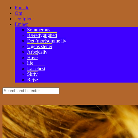
Forside
Om
Jeg følger
Emner
Sommerhus
Bæredygtighed
Det (mor)somme liv
Ugens stener
Arbejdsliv
Have
life
Læsehest
Skriv
Rejse