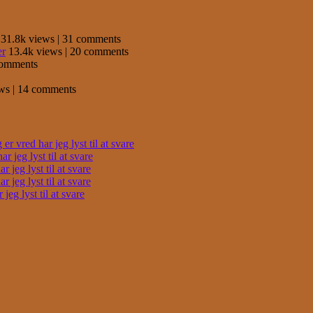
31.8k views
|
31 comments
er
13.4k views
|
20 comments
comments
ews
|
14 comments
r vred har jeg lyst til at svare
 jeg lyst til at svare
 jeg lyst til at svare
 jeg lyst til at svare
eg lyst til at svare