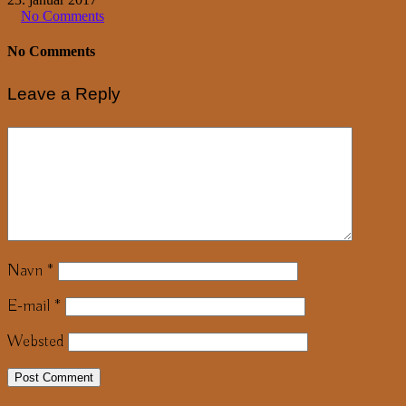
No Comments
No Comments
Leave a Reply
Navn
*
E-mail
*
Websted