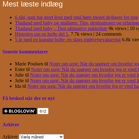
Mest læste indlæg
6 råd, som har gjort livet med små børn meget dejligere for mig
Thailand med baby og småbørn: Tips, destinationer og erfaring
Thailand med baby – Den ultimative pakkeliste
9k views
|
10 
Historien om en hofte del 1.
7.7k views
|
24 comments
5 år med en kunstig hofte: en slags midtvejsevaluering
6.8k vi
Seneste kommentarer
Marie Poulsen
til
Noter om sorg: Når du spørger om hvorfor jeg e
Ester
til
Noter om sorg: Når du spørger om hvorfor jeg er vred har
Julie
til
Noter om sorg: Når du spørger om hvorfor jeg er vred har
Julie
til
Noter om sorg: Når du spørger om hvorfor jeg er vred har
Ida
til
Noter om sorg: Når du spørger om hvorfor jeg er vred har j
Få besked når der er nyt
Arkiver
Arkiver