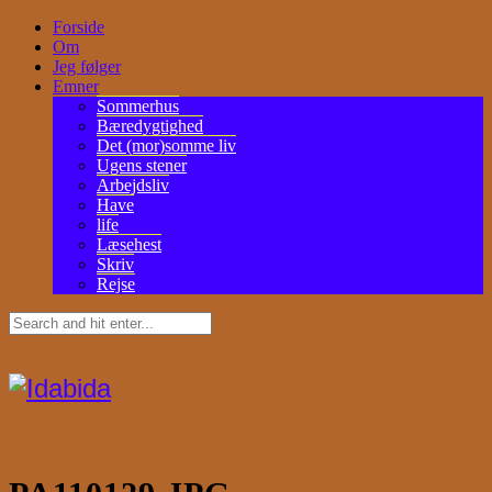
Forside
Om
Jeg følger
Emner
Sommerhus
Bæredygtighed
Det (mor)somme liv
Ugens stener
Arbejdsliv
Have
life
Læsehest
Skriv
Rejse