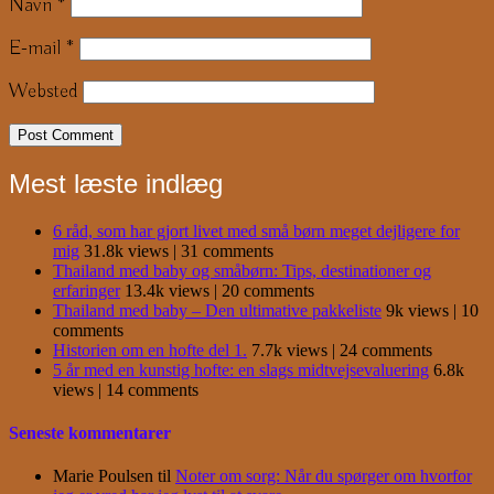
Navn
*
E-mail
*
Websted
Mest læste indlæg
6 råd, som har gjort livet med små børn meget dejligere for
mig
31.8k views
|
31 comments
Thailand med baby og småbørn: Tips, destinationer og
erfaringer
13.4k views
|
20 comments
Thailand med baby – Den ultimative pakkeliste
9k views
|
10
comments
Historien om en hofte del 1.
7.7k views
|
24 comments
5 år med en kunstig hofte: en slags midtvejsevaluering
6.8k
views
|
14 comments
Seneste kommentarer
Marie Poulsen
til
Noter om sorg: Når du spørger om hvorfor