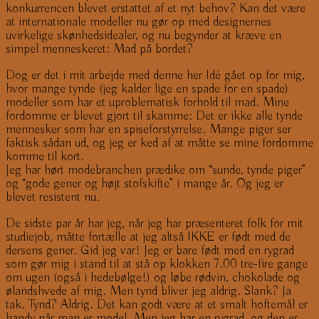
konkurrencen blevet erstattet af et nyt behov? Kan det være
at internationale modeller nu gør op med designernes
uvirkelige skønhedsidealer, og nu begynder at kræve en
simpel menneskeret: Mad på bordet?
Dog er det i mit arbejde med denne her Idé gået op for mig,
hvor mange tynde (jeg kalder lige en spade for en spade)
modeller som har et uproblematisk forhold til mad. Mine
fordomme er blevet gjort til skamme: Det er ikke alle tynde
mennesker som har en spiseforstyrrelse. Mange piger ser
faktisk sådan ud, og jeg er ked af at måtte se mine fordomme
komme til kort.
Jeg har hørt modebranchen prædike om “sunde, tynde piger”
og “gode gener og højt stofskifte” i mange år. Og jeg er
blevet resistent nu.
De sidste par år har jeg, når jeg har præsenteret folk for mit
studiejob, måtte fortælle at jeg altså IKKE er født med de
dersens gener. Gid jeg var! Jeg er bare født med en rygrad
som gør mig i stand til at stå op klokken 7.00 tre-fire gange
om ugen (også i hedebølge!) og løbe rødvin, chokolade og
ølandshvede af mig. Men tynd bliver jeg aldrig. Slank? Ja
tak. Tynd? Aldrig. Det kan godt være at et smalt hoftemål er
handy når man er model. Men jeg har en rygrad, og den er