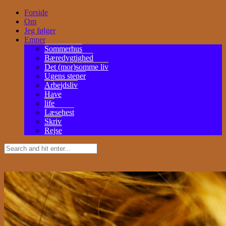
Forside
Om
Jeg følger
Emner
Sommerhus
Bæredygtighed
Det (mor)somme liv
Ugens stener
Arbejdsliv
Have
life
Læsehest
Skriv
Rejse