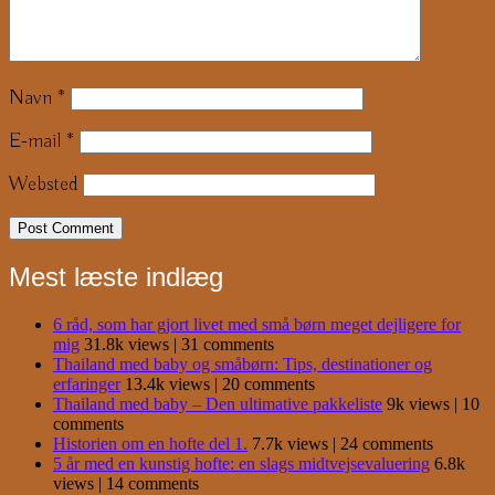
Navn
*
E-mail
*
Websted
Mest læste indlæg
6 råd, som har gjort livet med små børn meget dejligere for
mig
31.8k views
|
31 comments
Thailand med baby og småbørn: Tips, destinationer og
erfaringer
13.4k views
|
20 comments
Thailand med baby – Den ultimative pakkeliste
9k views
|
10
comments
Historien om en hofte del 1.
7.7k views
|
24 comments
5 år med en kunstig hofte: en slags midtvejsevaluering
6.8k
views
|
14 comments