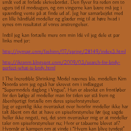
småt ved at forlade skrivebordet. Den flyver fra reden om to
ugers tid til modeugen, og om vingerne kan bære må jeg i
spænding vente på at finde ud af. Jeg har samarbejdet med
en lille håndfuld modeller og glæder mig til at høre hvad i
synes om resultatet af vores anstrengelser.
Indtil jeg kan fortælle mere om min Idé vil jeg dele et par
links med jer:
http://nymag.com/fashion/07/spring/28149/index3.html
http://ikranm.blogspot.com/2009/03/search-for-body-
perfect-what-is-body.html
I The Incredible Shrinking Model nævnes bla. modellen Kim
Noorda som jeg også har skrevet om i indlægget
“Supermodels dagbog i Vogue”. Hun er absolut en frontløber
for den bølge af modeller man for tiden ser stå frem og
åbenhjertigt fortælle om deres spiseforstyrrelser.
Jeg er egentlig ikke overrasket over hvorfor modeller ikke har
talt åbent om det at have en spiseforstyrrelse før (jeg sagde
heller ikke noget), nej, det som overrasker mig er at modeller
taler om spiseforstyrrelser nu; Hvor er tabuerne blevet af?
Hvornår er kampen om at vinde i “Hvem kan blive tyndest”