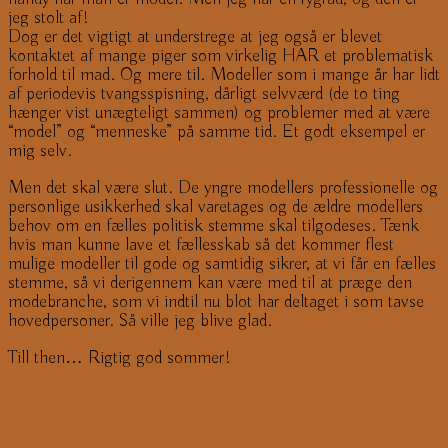
jeg stolt af!
Dog er det vigtigt at understrege at jeg også er blevet
kontaktet af mange piger som virkelig HAR et problematisk
forhold til mad. Og mere til. Modeller som i mange år har lidt
af periodevis tvangsspisning, dårligt selvværd (de to ting
hænger vist unægteligt sammen) og problemer med at være
“model” og “menneske” på samme tid. Et godt eksempel er
mig selv.
Men det skal være slut. De yngre modellers professionelle og
personlige usikkerhed skal varetages og de ældre modellers
behov om en fælles politisk stemme skal tilgodeses. Tænk
hvis man kunne lave et fællesskab så det kommer flest
mulige modeller til gode og samtidig sikrer, at vi får en fælles
stemme, så vi derigennem kan være med til at præge den
modebranche, som vi indtil nu blot har deltaget i som tavse
hovedpersoner. Så ville jeg blive glad.
Till then… Rigtig god sommer!