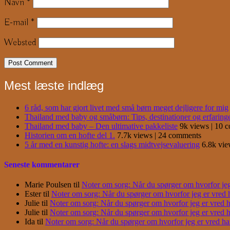
Navn
*
E-mail
*
Websted
Mest læste indlæg
6 råd, som har gjort livet med små børn meget dejligere for mig
Thailand med baby og småbørn: Tips, destinationer og erfaring
Thailand med baby – Den ultimative pakkeliste
9k views
|
10 
Historien om en hofte del 1.
7.7k views
|
24 comments
5 år med en kunstig hofte: en slags midtvejsevaluering
6.8k vi
Seneste kommentarer
Marie Poulsen
til
Noter om sorg: Når du spørger om hvorfor jeg e
Ester
til
Noter om sorg: Når du spørger om hvorfor jeg er vred har
Julie
til
Noter om sorg: Når du spørger om hvorfor jeg er vred har
Julie
til
Noter om sorg: Når du spørger om hvorfor jeg er vred har
Ida
til
Noter om sorg: Når du spørger om hvorfor jeg er vred har j