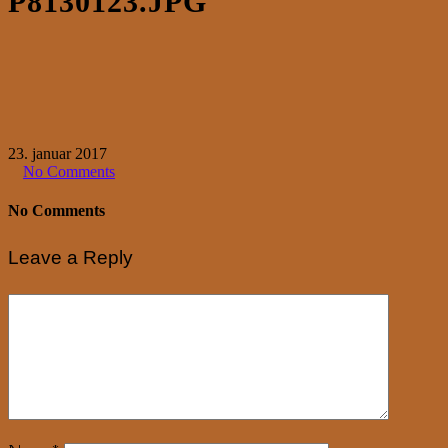
P8130123.JPG
23. januar 2017
No Comments
No Comments
Leave a Reply