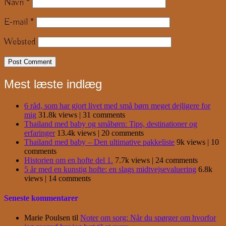
Navn
*
E-mail
*
Websted
Mest læste indlæg
6 råd, som har gjort livet med små børn meget dejligere for
mig
31.8k views
|
31 comments
Thailand med baby og småbørn: Tips, destinationer og
erfaringer
13.4k views
|
20 comments
Thailand med baby – Den ultimative pakkeliste
9k views
|
10
comments
Historien om en hofte del 1.
7.7k views
|
24 comments
5 år med en kunstig hofte: en slags midtvejsevaluering
6.8k
views
|
14 comments
Seneste kommentarer
Marie Poulsen
til
Noter om sorg: Når du spørger om hvorfor