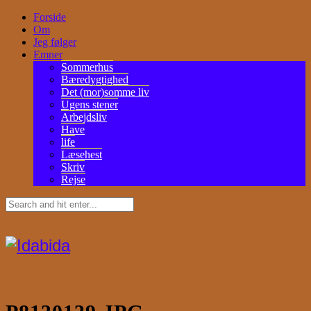
Forside
Om
Jeg følger
Emner
Sommerhus
Bæredygtighed
Det (mor)somme liv
Ugens stener
Arbejdsliv
Have
life
Læsehest
Skriv
Rejse