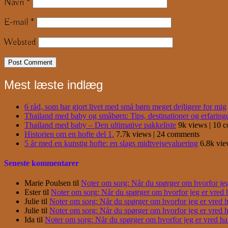
Navn
*
E-mail
*
Websted
Mest læste indlæg
6 råd, som har gjort livet med små børn meget dejligere for mig
Thailand med baby og småbørn: Tips, destinationer og erfaring
Thailand med baby – Den ultimative pakkeliste
9k views
|
10 
Historien om en hofte del 1.
7.7k views
|
24 comments
5 år med en kunstig hofte: en slags midtvejsevaluering
6.8k vi
Seneste kommentarer
Marie Poulsen
til
Noter om sorg: Når du spørger om hvorfor jeg e
Ester
til
Noter om sorg: Når du spørger om hvorfor jeg er vred har
Julie
til
Noter om sorg: Når du spørger om hvorfor jeg er vred har
Julie
til
Noter om sorg: Når du spørger om hvorfor jeg er vred har
Ida
til
Noter om sorg: Når du spørger om hvorfor jeg er vred har j