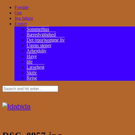
Forside
Om
Jeg følger
Emner
Sommerhus
Bæredygtighed
Det (mor)somme liv
Ugens stener
Arbejdsliv
Have
life
Læsehest
Skriv
Rejse