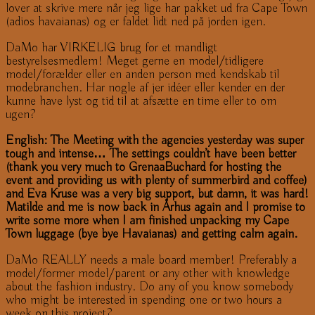
lover at skrive mere når jeg lige har pakket ud fra Cape Town
(adios havaianas) og er faldet lidt ned på jorden igen.
DaMo har VIRKELIG brug for et mandligt
bestyrelsesmedlem! Meget gerne en model/tidligere
model/forælder eller en anden person med kendskab til
modebranchen. Har nogle af jer idéer eller kender en der
kunne have lyst og tid til at afsætte en time eller to om
ugen?
English: The Meeting with the agencies yesterday was super
tough and intense… The settings couldn’t have been better
(thank you very much to GrenaaBuchard for hosting the
event and providing us with plenty of summerbird and coffee)
and Eva Kruse was a very big support, but damn, it was hard!
Matilde and me is now back in Århus again and I promise to
write some more when I am finished unpacking my Cape
Town luggage (bye bye Havaianas) and getting calm again.
DaMo REALLY needs a male board member! Preferably a
model/former model/parent or any other with knowledge
about the fashion industry. Do any of you know somebody
who might be interested in spending one or two hours a
week on this project?