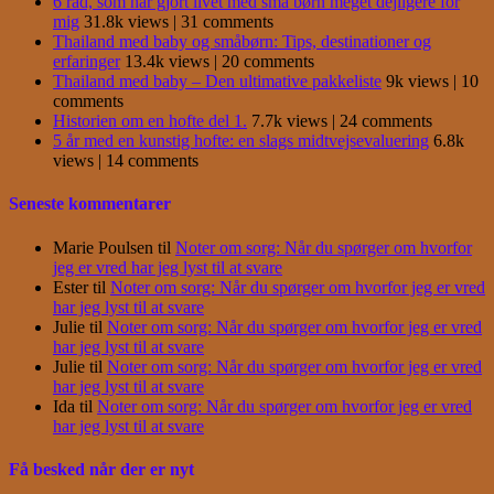
6 råd, som har gjort livet med små børn meget dejligere for
mig
31.8k views
|
31 comments
Thailand med baby og småbørn: Tips, destinationer og
erfaringer
13.4k views
|
20 comments
Thailand med baby – Den ultimative pakkeliste
9k views
|
10
comments
Historien om en hofte del 1.
7.7k views
|
24 comments
5 år med en kunstig hofte: en slags midtvejsevaluering
6.8k
views
|
14 comments
Seneste kommentarer
Marie Poulsen
til
Noter om sorg: Når du spørger om hvorfor
jeg er vred har jeg lyst til at svare
Ester
til
Noter om sorg: Når du spørger om hvorfor jeg er vred
har jeg lyst til at svare
Julie
til
Noter om sorg: Når du spørger om hvorfor jeg er vred
har jeg lyst til at svare
Julie
til
Noter om sorg: Når du spørger om hvorfor jeg er vred
har jeg lyst til at svare
Ida
til
Noter om sorg: Når du spørger om hvorfor jeg er vred
har jeg lyst til at svare
Få besked når der er nyt