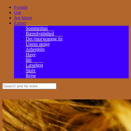
Forside
Om
Jeg følger
Emner
Sommerhus
Bæredygtighed
Det (mor)somme liv
Ugens stener
Arbejdsliv
Have
life
Læsehest
Skriv
Rejse