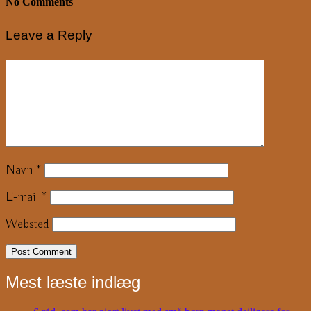
No Comments
Leave a Reply
Navn
*
E-mail
*
Websted
Mest læste indlæg