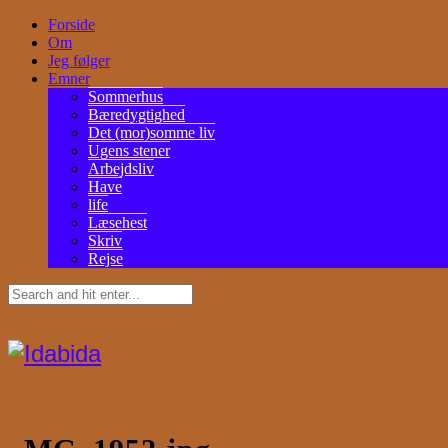
Forside
Om
Jeg følger
Emner
Sommerhus
Bæredygtighed
Det (mor)somme liv
Ugens stener
Arbejdsliv
Have
life
Læsehest
Skriv
Rejse