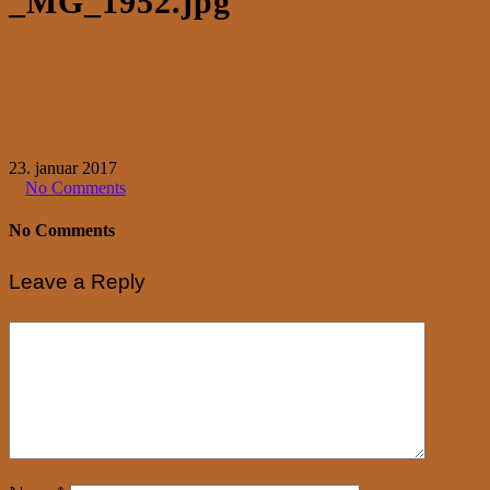
_MG_1952.jpg
23. januar 2017
No Comments
No Comments
Leave a Reply