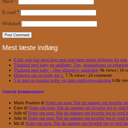
Navn
*
E-mail
*
Websted
Mest læste indlæg
6 råd, som har gjort livet med små børn meget dejligere for mig
Thailand med baby og småbørn: Tips, destinationer og erfaring
Thailand med baby – Den ultimative pakkeliste
9k views
|
10 
Historien om en hofte del 1.
7.7k views
|
24 comments
5 år med en kunstig hofte: en slags midtvejsevaluering
6.8k vi
Seneste kommentarer
Marie Poulsen
til
Noter om sorg: Når du spørger om hvorfor jeg e
Ester
til
Noter om sorg: Når du spørger om hvorfor jeg er vred har
Julie
til
Noter om sorg: Når du spørger om hvorfor jeg er vred har
Julie
til
Noter om sorg: Når du spørger om hvorfor jeg er vred har
Ida
til
Noter om sorg: Når du spørger om hvorfor jeg er vred har j