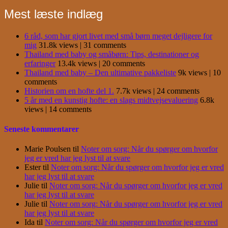
Mest læste indlæg
6 råd, som har gjort livet med små børn meget dejligere for
mig
31.8k views
|
31 comments
Thailand med baby og småbørn: Tips, destinationer og
erfaringer
13.4k views
|
20 comments
Thailand med baby – Den ultimative pakkeliste
9k views
|
10
comments
Historien om en hofte del 1.
7.7k views
|
24 comments
5 år med en kunstig hofte: en slags midtvejsevaluering
6.8k
views
|
14 comments
Seneste kommentarer
Marie Poulsen
til
Noter om sorg: Når du spørger om hvorfor
jeg er vred har jeg lyst til at svare
Ester
til
Noter om sorg: Når du spørger om hvorfor jeg er vred
har jeg lyst til at svare
Julie
til
Noter om sorg: Når du spørger om hvorfor jeg er vred
har jeg lyst til at svare
Julie
til
Noter om sorg: Når du spørger om hvorfor jeg er vred
har jeg lyst til at svare
Ida
til
Noter om sorg: Når du spørger om hvorfor jeg er vred