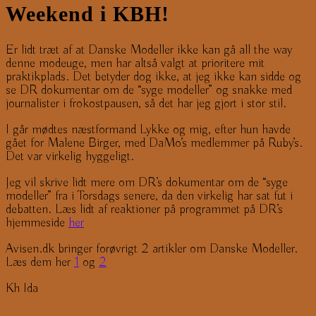
Weekend i KBH!
Er lidt træt af at Danske Modeller ikke kan gå all the way
denne modeuge, men har altså valgt at prioritere mit
praktikplads. Det betyder dog ikke, at jeg ikke kan sidde og
se DR dokumentar om de “syge modeller” og snakke med
journalister i frokostpausen, så det har jeg gjort i stor stil.
I går mødtes næstformand Lykke og mig, efter hun havde
gået for Malene Birger, med DaMo’s medlemmer på Ruby’s.
Det var virkelig hyggeligt.
Jeg vil skrive lidt mere om DR’s dokumentar om de “syge
modeller” fra i Torsdags senere, da den virkelig har sat fut i
debatten. Læs lidt af reaktioner på programmet på DR’s
hjemmeside
her
Avisen.dk bringer forøvrigt 2 artikler om Danske Modeller.
Læs dem her
1
og
2
Kh Ida