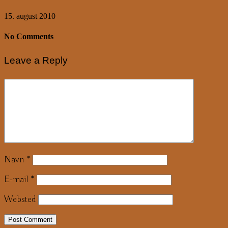
15. august 2010
No Comments
Leave a Reply
Navn
*
E-mail
*
Websted