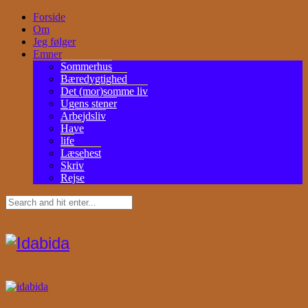
Forside
Om
Jeg følger
Emner
Sommerhus
Bæredygtighed
Det (mor)somme liv
Ugens stener
Arbejdsliv
Have
life
Læsehest
Skriv
Rejse