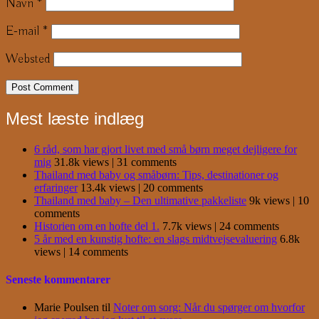
Navn
*
E-mail
*
Websted
Mest læste indlæg
6 råd, som har gjort livet med små børn meget dejligere for
mig
31.8k views
|
31 comments
Thailand med baby og småbørn: Tips, destinationer og
erfaringer
13.4k views
|
20 comments
Thailand med baby – Den ultimative pakkeliste
9k views
|
10
comments
Historien om en hofte del 1.
7.7k views
|
24 comments
5 år med en kunstig hofte: en slags midtvejsevaluering
6.8k
views
|
14 comments
Seneste kommentarer
Marie Poulsen
til
Noter om sorg: Når du spørger om hvorfor