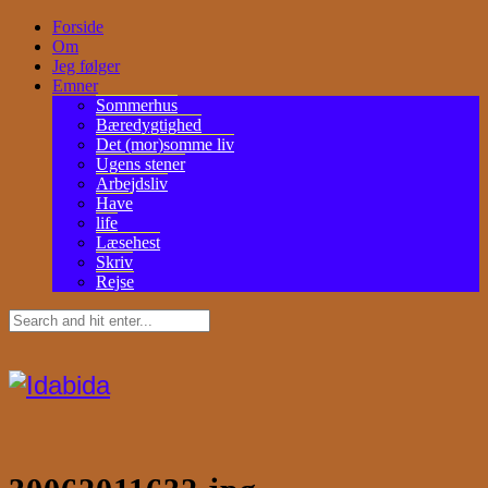
Forside
Om
Jeg følger
Emner
Sommerhus
Bæredygtighed
Det (mor)somme liv
Ugens stener
Arbejdsliv
Have
life
Læsehest
Skriv
Rejse