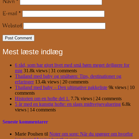
Navn
*
E-mail
*
Websted
Mest læste indlæg
6 råd, som har gjort livet med små børn meget dejligere for
mig
31.8k views
|
31 comments
Thailand med baby og småbørn: Tips, destinationer og
erfaringer
13.4k views
|
20 comments
Thailand med baby – Den ultimative pakkeliste
9k views
|
10
comments
Historien om en hofte del 1.
7.7k views
|
24 comments
5 år med en kunstig hofte: en slags midtvejsevaluering
6.8k
views
|
14 comments
Seneste kommentarer
Marie Poulsen
til
Noter om sorg: Når du spørger om hvorfor