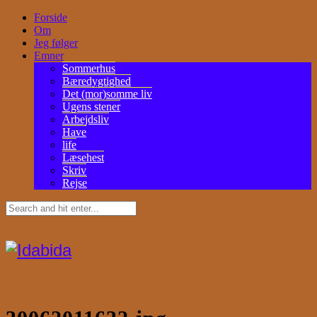
Forside
Om
Jeg følger
Emner
Sommerhus
Bæredygtighed
Det (mor)somme liv
Ugens stener
Arbejdsliv
Have
life
Læsehest
Skriv
Rejse