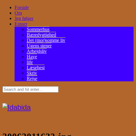
Forside
Om
Jeg følger
Emner
Sommerhus
Bæredygtighed
Det (mor)somme liv
Ugens stener
Arbejdsliv
Have
life
Læsehest
Skriv
Rejse