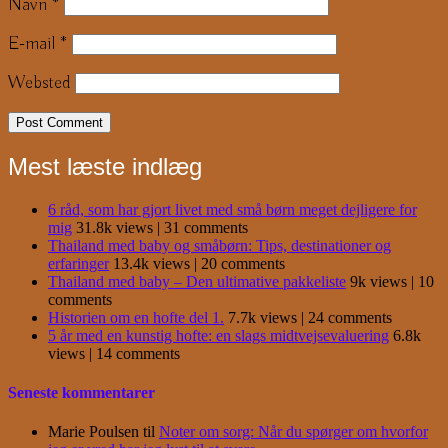
Navn
*
E-mail
*
Websted
Mest læste indlæg
6 råd, som har gjort livet med små børn meget dejligere for
mig
31.8k views
|
31 comments
Thailand med baby og småbørn: Tips, destinationer og
erfaringer
13.4k views
|
20 comments
Thailand med baby – Den ultimative pakkeliste
9k views
|
10
comments
Historien om en hofte del 1.
7.7k views
|
24 comments
5 år med en kunstig hofte: en slags midtvejsevaluering
6.8k
views
|
14 comments
Seneste kommentarer
Marie Poulsen
til
Noter om sorg: Når du spørger om hvorfor