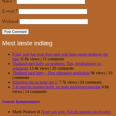
Navn
*
E-mail
*
Websted
Mest læste indlæg
6 råd, som har gjort livet med små børn meget dejligere for
mig
31.8k views
|
31 comments
Thailand med baby og småbørn: Tips, destinationer og
erfaringer
13.4k views
|
20 comments
Thailand med baby – Den ultimative pakkeliste
9k views
|
10
comments
Historien om en hofte del 1.
7.7k views
|
24 comments
5 år med en kunstig hofte: en slags midtvejsevaluering
6.8k
views
|
14 comments
Seneste kommentarer
Marie Poulsen
til
Noter om sorg: Når du spørger om hvorfor