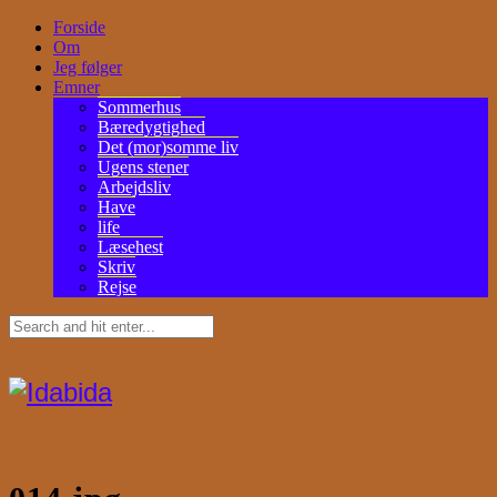
Forside
Om
Jeg følger
Emner
Sommerhus
Bæredygtighed
Det (mor)somme liv
Ugens stener
Arbejdsliv
Have
life
Læsehest
Skriv
Rejse