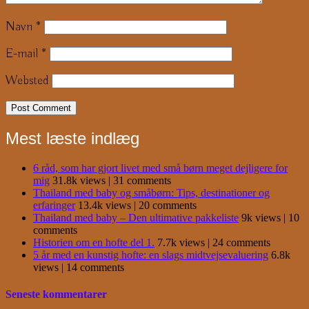
Navn
*
E-mail
*
Websted
Mest læste indlæg
6 råd, som har gjort livet med små børn meget dejligere for
mig
31.8k views
|
31 comments
Thailand med baby og småbørn: Tips, destinationer og
erfaringer
13.4k views
|
20 comments
Thailand med baby – Den ultimative pakkeliste
9k views
|
10
comments
Historien om en hofte del 1.
7.7k views
|
24 comments
5 år med en kunstig hofte: en slags midtvejsevaluering
6.8k
views
|
14 comments
Seneste kommentarer