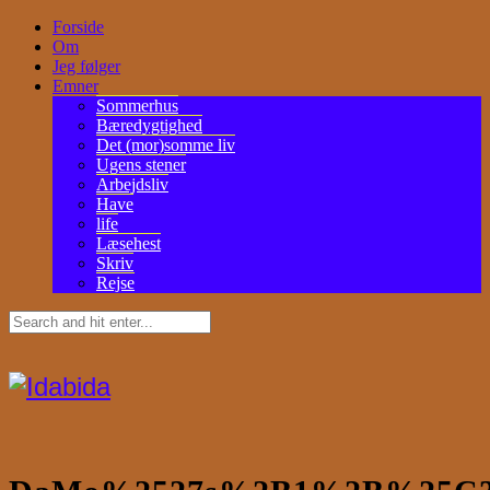
Forside
Om
Jeg følger
Emner
Sommerhus
Bæredygtighed
Det (mor)somme liv
Ugens stener
Arbejdsliv
Have
life
Læsehest
Skriv
Rejse