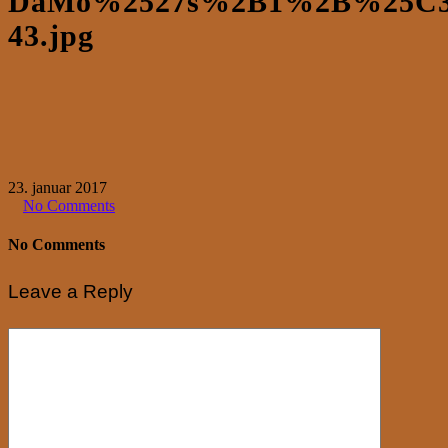
DaMo%2527s%2B1%2B%25C3%
43.jpg
23. januar 2017
No Comments
No Comments
Leave a Reply