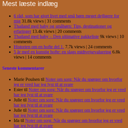
Mest læste indlæg
6 råd, som har gjort livet med små børn meget dejligere for
mig
31.8k views
|
31 comments
Thailand med baby og småbørn: Tips, destinationer og
erfaringer
13.4k views
|
20 comments
Thailand med baby – Den ultimative pakkeliste
9k views
|
10
comments
Historien om en hofte del 1.
7.7k views
|
24 comments
5 år med en kunstig hofte: en slags midtvejsevaluering
6.8k
views
|
14 comments
Seneste kommentarer
Marie Poulsen
til
Noter om sorg: Når du spørger om hvorfor
jeg er vred har jeg lyst til at svare
Ester
til
Noter om sorg: Når du spørger om hvorfor jeg er vred
har jeg lyst til at svare
Julie
til
Noter om sorg: Når du spørger om hvorfor jeg er vred
har jeg lyst til at svare
Julie
til
Noter om sorg: Når du spørger om hvorfor jeg er vred
har jeg lyst til at svare
Ida
til
Noter om sorg: Når du spørger om hvorfor jeg er vred
har jeg lyst til at svare