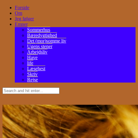
Forside
Om
Jeg følger
Emner
Sommerhus
Bæredygtighed
Det (mor)somme liv
Ugens stener
Arbejdsliv
Have
life
Læsehest
Skriv
Rejse