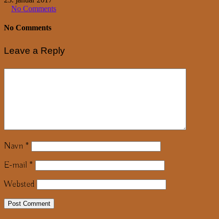
No Comments
No Comments
Leave a Reply
Navn
*
E-mail
*
Websted