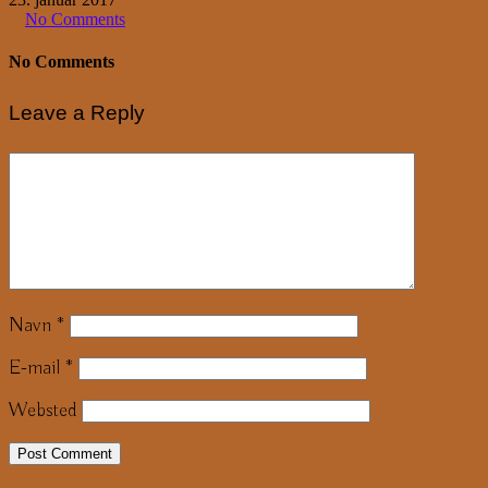
No Comments
No Comments
Leave a Reply
Navn
*
E-mail
*
Websted