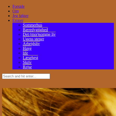
Forside
Om
Jeg følger
Emner
Sommerhus
Bæredygtighed
Det (mor)somme liv
Ugens stener
Arbejdsliv
Have
life
Læsehest
Skriv
Rejse