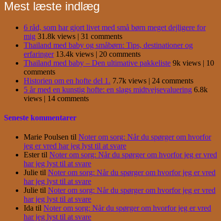
Mest læste indlæg
6 råd, som har gjort livet med små børn meget dejligere for
mig
31.8k views
|
31 comments
Thailand med baby og småbørn: Tips, destinationer og
erfaringer
13.4k views
|
20 comments
Thailand med baby – Den ultimative pakkeliste
9k views
|
10
comments
Historien om en hofte del 1.
7.7k views
|
24 comments
5 år med en kunstig hofte: en slags midtvejsevaluering
6.8k
views
|
14 comments
Seneste kommentarer
Marie Poulsen
til
Noter om sorg: Når du spørger om hvorfor
jeg er vred har jeg lyst til at svare
Ester
til
Noter om sorg: Når du spørger om hvorfor jeg er vred
har jeg lyst til at svare
Julie
til
Noter om sorg: Når du spørger om hvorfor jeg er vred
har jeg lyst til at svare
Julie
til
Noter om sorg: Når du spørger om hvorfor jeg er vred
har jeg lyst til at svare
Ida
til
Noter om sorg: Når du spørger om hvorfor jeg er vred
har jeg lyst til at svare