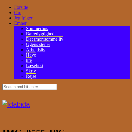
Forside
Om
Jeg følger
Emner
Sommerhus
Bæredygtighed
Det (mor)somme liv
Ugens stener
Arbejdsliv
Have
life
Læsehest
Skriv
Rejse