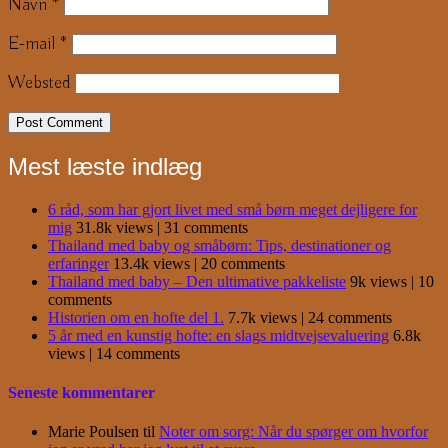
Navn
*
E-mail
*
Websted
Mest læste indlæg
6 råd, som har gjort livet med små børn meget dejligere for
mig
31.8k views
|
31 comments
Thailand med baby og småbørn: Tips, destinationer og
erfaringer
13.4k views
|
20 comments
Thailand med baby – Den ultimative pakkeliste
9k views
|
10
comments
Historien om en hofte del 1.
7.7k views
|
24 comments
5 år med en kunstig hofte: en slags midtvejsevaluering
6.8k
views
|
14 comments
Seneste kommentarer
Marie Poulsen
til
Noter om sorg: Når du spørger om hvorfor