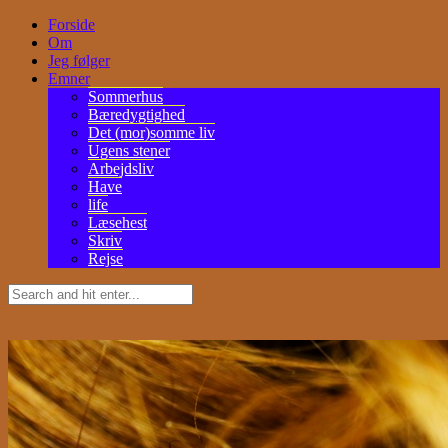
Forside
Om
Jeg følger
Emner
Sommerhus
Bæredygtighed
Det (mor)somme liv
Ugens stener
Arbejdsliv
Have
life
Læsehest
Skriv
Rejse