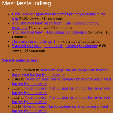
Mest læste indlæg
6 råd, som har gjort livet med små børn meget dejligere for
mig
31.8k views
|
31 comments
Thailand med baby og småbørn: Tips, destinationer og
erfaringer
13.4k views
|
20 comments
Thailand med baby – Den ultimative pakkeliste
9k views
|
10
comments
Historien om en hofte del 1.
7.7k views
|
24 comments
5 år med en kunstig hofte: en slags midtvejsevaluering
6.8k
views
|
14 comments
Seneste kommentarer
Marie Poulsen
til
Noter om sorg: Når du spørger om hvorfor
jeg er vred har jeg lyst til at svare
Ester
til
Noter om sorg: Når du spørger om hvorfor jeg er vred
har jeg lyst til at svare
Julie
til
Noter om sorg: Når du spørger om hvorfor jeg er vred
har jeg lyst til at svare
Julie
til
Noter om sorg: Når du spørger om hvorfor jeg er vred
har jeg lyst til at svare
Ida
til
Noter om sorg: Når du spørger om hvorfor jeg er vred
har jeg lyst til at svare