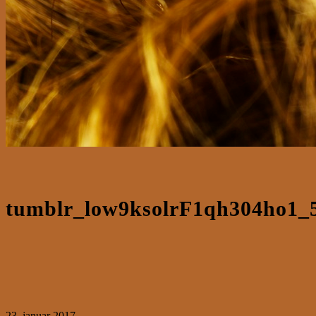
tumblr_low9ksolrF1qh304ho1_5
23. januar 2017