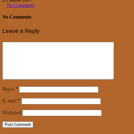
No Comments
No Comments
Leave a Reply
Navn
*
E-mail
*
Websted