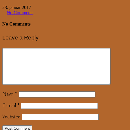
23. januar 2017
No Comments
No Comments
Leave a Reply
Navn
*
E-mail
*
Websted