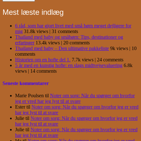
Mest læste indlæg
6 råd, som har gjort livet med små børn meget dejligere for
mig
31.8k views
|
31 comments
Thailand med baby og småbørn: Tips, destinationer og
erfaringer
13.4k views
|
20 comments
Thailand med baby – Den ultimative pakkeliste
9k views
|
10
comments
Historien om en hofte del 1.
7.7k views
|
24 comments
5 år med en kunstig hofte: en slags midtvejsevaluering
6.8k
views
|
14 comments
Seneste kommentarer
Marie Poulsen
til
Noter om sorg: Når du spørger om hvorfor
jeg er vred har jeg lyst til at svare
Ester
til
Noter om sorg: Når du spørger om hvorfor jeg er vred
har jeg lyst til at svare
Julie
til
Noter om sorg: Når du spørger om hvorfor jeg er vred
har jeg lyst til at svare
Julie
til
Noter om sorg: Når du spørger om hvorfor jeg er vred
har jeg lyst til at svare
Ida
til
Noter om sorg: Når du spørger om hvorfor jeg er vred