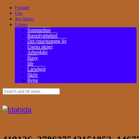
Forside
Om
Jeg følger
Emner
Sommerhus
Bæredygtighed
Det (mor)somme liv
Ugens stener
Arbejdsliv
Have
life
Læsehest
Skriv
Rejse