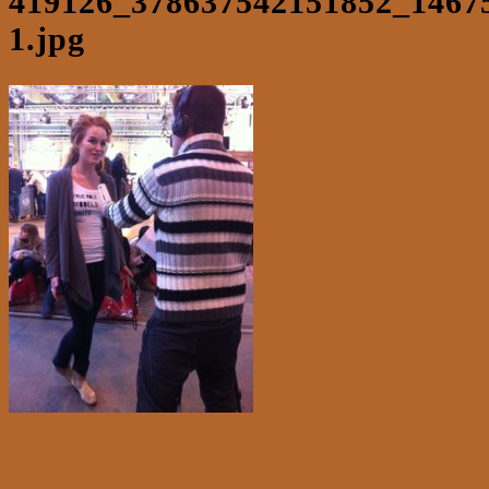
419126_378637542151852_1467
1.jpg