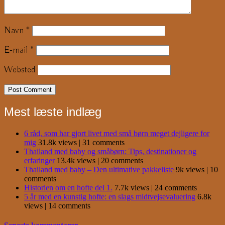
Navn
*
E-mail
*
Websted
Mest læste indlæg
6 råd, som har gjort livet med små børn meget dejligere for
mig
31.8k views
|
31 comments
Thailand med baby og småbørn: Tips, destinationer og
erfaringer
13.4k views
|
20 comments
Thailand med baby – Den ultimative pakkeliste
9k views
|
10
comments
Historien om en hofte del 1.
7.7k views
|
24 comments
5 år med en kunstig hofte: en slags midtvejsevaluering
6.8k
views
|
14 comments