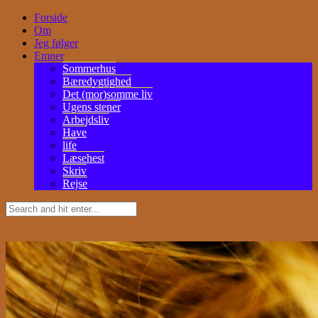
Forside
Om
Jeg følger
Emner
Sommerhus
Bæredygtighed
Det (mor)somme liv
Ugens stener
Arbejdsliv
Have
life
Læsehest
Skriv
Rejse