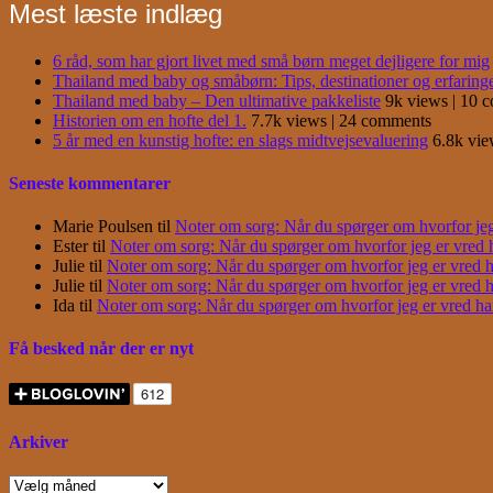
Mest læste indlæg
6 råd, som har gjort livet med små børn meget dejligere for mig
Thailand med baby og småbørn: Tips, destinationer og erfaring
Thailand med baby – Den ultimative pakkeliste
9k views
|
10 
Historien om en hofte del 1.
7.7k views
|
24 comments
5 år med en kunstig hofte: en slags midtvejsevaluering
6.8k vi
Seneste kommentarer
Marie Poulsen
til
Noter om sorg: Når du spørger om hvorfor jeg e
Ester
til
Noter om sorg: Når du spørger om hvorfor jeg er vred har
Julie
til
Noter om sorg: Når du spørger om hvorfor jeg er vred har
Julie
til
Noter om sorg: Når du spørger om hvorfor jeg er vred har
Ida
til
Noter om sorg: Når du spørger om hvorfor jeg er vred har j
Få besked når der er nyt
Arkiver
Arkiver