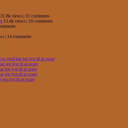
31.8k views
|
31 comments
er
13.4k views
|
20 comments
comments
ews
|
14 comments
r vred har jeg lyst til at svare
 jeg lyst til at svare
 jeg lyst til at svare
 jeg lyst til at svare
eg lyst til at svare