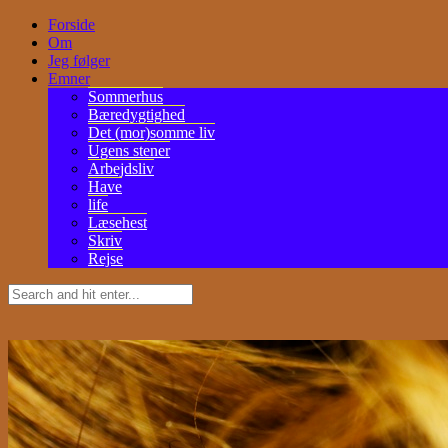
Forside
Om
Jeg følger
Emner
Sommerhus
Bæredygtighed
Det (mor)somme liv
Ugens stener
Arbejdsliv
Have
life
Læsehest
Skriv
Rejse