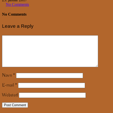
No Comments
No Comments
Leave a Reply
Navn
*
E-mail
*
Websted