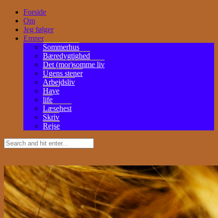
Forside
Om
Jeg følger
Emner
Sommerhus
Bæredygtighed
Det (mor)somme liv
Ugens stener
Arbejdsliv
Have
life
Læsehest
Skriv
Rejse