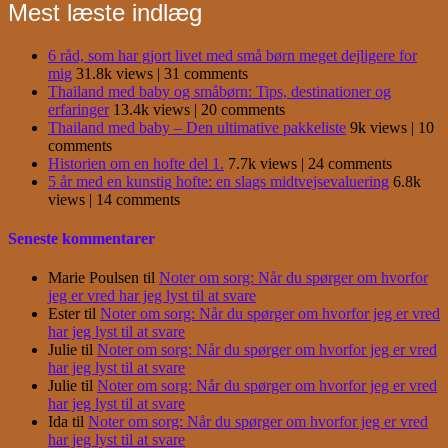
Mest læste indlæg
6 råd, som har gjort livet med små børn meget dejligere for
mig
31.8k views
|
31 comments
Thailand med baby og småbørn: Tips, destinationer og
erfaringer
13.4k views
|
20 comments
Thailand med baby – Den ultimative pakkeliste
9k views
|
10
comments
Historien om en hofte del 1.
7.7k views
|
24 comments
5 år med en kunstig hofte: en slags midtvejsevaluering
6.8k
views
|
14 comments
Seneste kommentarer
Marie Poulsen
til
Noter om sorg: Når du spørger om hvorfor
jeg er vred har jeg lyst til at svare
Ester
til
Noter om sorg: Når du spørger om hvorfor jeg er vred
har jeg lyst til at svare
Julie
til
Noter om sorg: Når du spørger om hvorfor jeg er vred
har jeg lyst til at svare
Julie
til
Noter om sorg: Når du spørger om hvorfor jeg er vred
har jeg lyst til at svare
Ida
til
Noter om sorg: Når du spørger om hvorfor jeg er vred
har jeg lyst til at svare