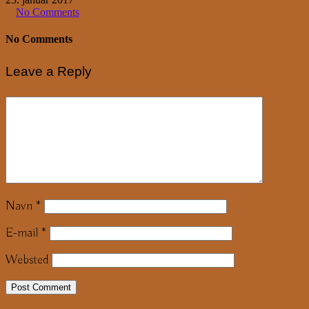
No Comments
No Comments
Leave a Reply
Navn
*
E-mail
*
Websted