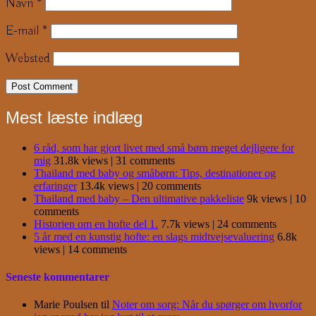
Navn
*
E-mail
*
Websted
Mest læste indlæg
6 råd, som har gjort livet med små børn meget dejligere for
mig
31.8k views
|
31 comments
Thailand med baby og småbørn: Tips, destinationer og
erfaringer
13.4k views
|
20 comments
Thailand med baby – Den ultimative pakkeliste
9k views
|
10
comments
Historien om en hofte del 1.
7.7k views
|
24 comments
5 år med en kunstig hofte: en slags midtvejsevaluering
6.8k
views
|
14 comments
Seneste kommentarer
Marie Poulsen
til
Noter om sorg: Når du spørger om hvorfor