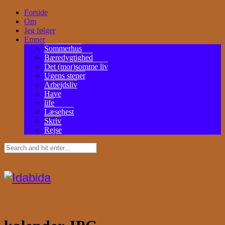
Forside
Om
Jeg følger
Emner
Sommerhus
Bæredygtighed
Det (mor)somme liv
Ugens stener
Arbejdsliv
Have
life
Læsehest
Skriv
Rejse