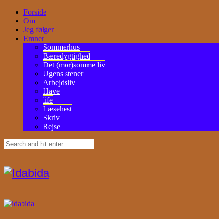
Forside
Om
Jeg følger
Emner
Sommerhus
Bæredygtighed
Det (mor)somme liv
Ugens stener
Arbejdsliv
Have
life
Læsehest
Skriv
Rejse