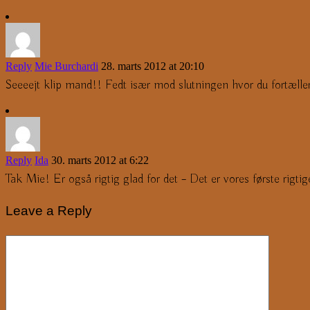
Reply
Mie Burchardi
28. marts 2012 at 20:10
Seeeejt klip mand!! Fedt især mod slutningen hvor du fortæller hv
Reply
Ida
30. marts 2012 at 6:22
Tak Mie! Er også rigtig glad for det – Det er vores første rigtig
Leave a Reply