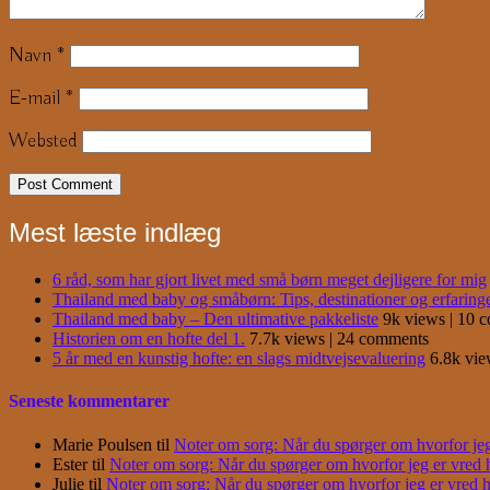
Navn
*
E-mail
*
Websted
Mest læste indlæg
6 råd, som har gjort livet med små børn meget dejligere for mig
Thailand med baby og småbørn: Tips, destinationer og erfaring
Thailand med baby – Den ultimative pakkeliste
9k views
|
10 
Historien om en hofte del 1.
7.7k views
|
24 comments
5 år med en kunstig hofte: en slags midtvejsevaluering
6.8k vi
Seneste kommentarer
Marie Poulsen
til
Noter om sorg: Når du spørger om hvorfor jeg e
Ester
til
Noter om sorg: Når du spørger om hvorfor jeg er vred har
Julie
til
Noter om sorg: Når du spørger om hvorfor jeg er vred har