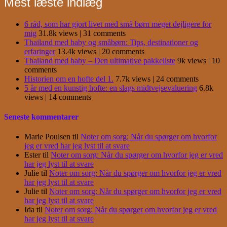
Mest læste indlæg
6 råd, som har gjort livet med små børn meget dejligere for
mig
31.8k views
|
31 comments
Thailand med baby og småbørn: Tips, destinationer og
erfaringer
13.4k views
|
20 comments
Thailand med baby – Den ultimative pakkeliste
9k views
|
10
comments
Historien om en hofte del 1.
7.7k views
|
24 comments
5 år med en kunstig hofte: en slags midtvejsevaluering
6.8k
views
|
14 comments
Seneste kommentarer
Marie Poulsen
til
Noter om sorg: Når du spørger om hvorfor
jeg er vred har jeg lyst til at svare
Ester
til
Noter om sorg: Når du spørger om hvorfor jeg er vred
har jeg lyst til at svare
Julie
til
Noter om sorg: Når du spørger om hvorfor jeg er vred
har jeg lyst til at svare
Julie
til
Noter om sorg: Når du spørger om hvorfor jeg er vred
har jeg lyst til at svare
Ida
til
Noter om sorg: Når du spørger om hvorfor jeg er vred
har jeg lyst til at svare