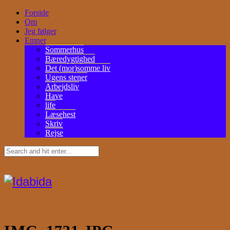
Forside
Om
Jeg følger
Emner
Sommerhus
Bæredygtighed
Det (mor)somme liv
Ugens stener
Arbejdsliv
Have
life
Læsehest
Skriv
Rejse