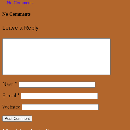
No Comments
No Comments
Leave a Reply
Navn
*
E-mail
*
Websted