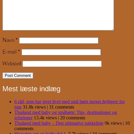
Navn
*
E-mail
*
Websted
Mest læste indlæg
6 råd, som har gjort livet med små børn meget dejligere for
mig
31.8k views
|
31 comments
Thailand med baby og småbørn: Tips, destinationer og
erfaringer
13.4k views
|
20 comments
Thailand med baby – Den ultimative pakkeliste
9k views
|
10
comments
Historien om en hofte del 1.
7.7k views
|
24 comments