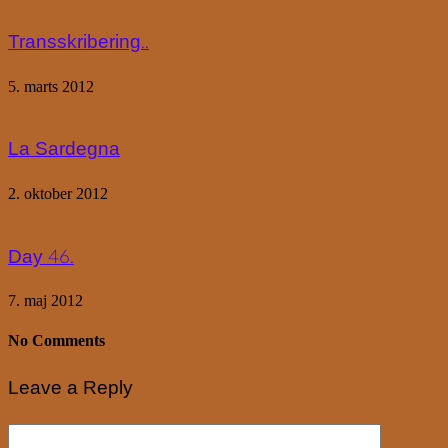
Transskribering..
5. marts 2012
La Sardegna
2. oktober 2012
Day 46.
7. maj 2012
No Comments
Leave a Reply