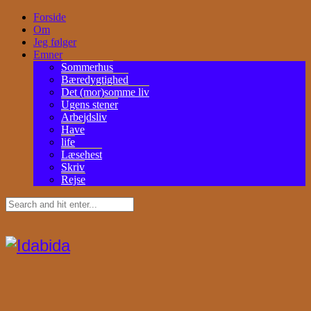
Forside
Om
Jeg følger
Emner
Sommerhus
Bæredygtighed
Det (mor)somme liv
Ugens stener
Arbejdsliv
Have
life
Læsehest
Skriv
Rejse