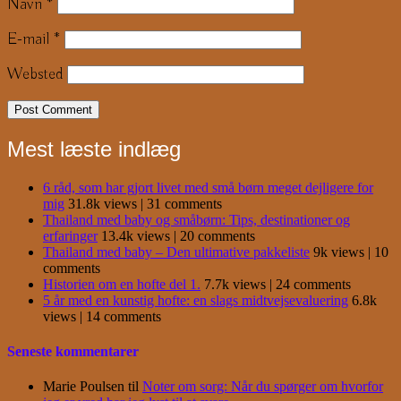
Navn
*
E-mail
*
Websted
Mest læste indlæg
6 råd, som har gjort livet med små børn meget dejligere for
mig
31.8k views
|
31 comments
Thailand med baby og småbørn: Tips, destinationer og
erfaringer
13.4k views
|
20 comments
Thailand med baby – Den ultimative pakkeliste
9k views
|
10
comments
Historien om en hofte del 1.
7.7k views
|
24 comments
5 år med en kunstig hofte: en slags midtvejsevaluering
6.8k
views
|
14 comments
Seneste kommentarer
Marie Poulsen
til
Noter om sorg: Når du spørger om hvorfor