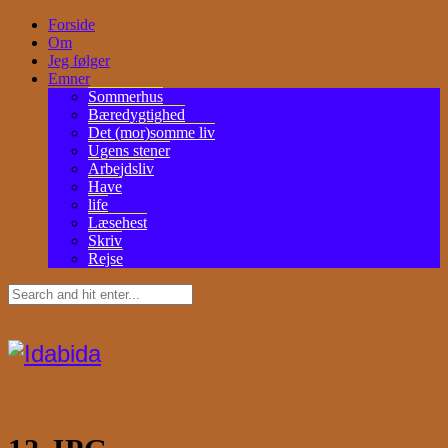
Forside
Om
Jeg følger
Emner
Sommerhus
Bæredygtighed
Det (mor)somme liv
Ugens stener
Arbejdsliv
Have
life
Læsehest
Skriv
Rejse