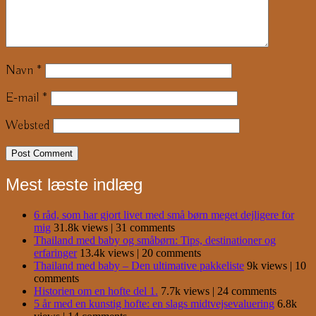
Navn
*
E-mail
*
Websted
Mest læste indlæg
6 råd, som har gjort livet med små børn meget dejligere for
mig
31.8k views
|
31 comments
Thailand med baby og småbørn: Tips, destinationer og
erfaringer
13.4k views
|
20 comments
Thailand med baby – Den ultimative pakkeliste
9k views
|
10
comments
Historien om en hofte del 1.
7.7k views
|
24 comments
5 år med en kunstig hofte: en slags midtvejsevaluering
6.8k