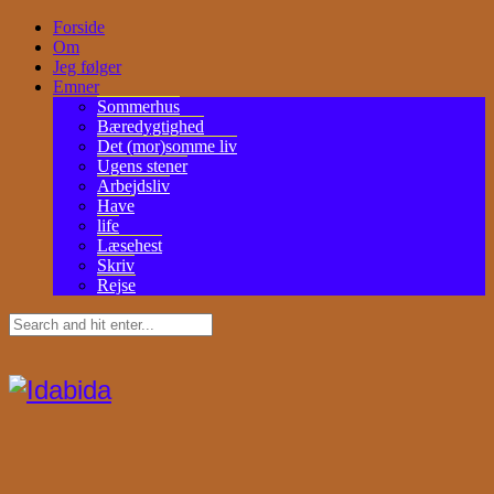
Forside
Om
Jeg følger
Emner
Sommerhus
Bæredygtighed
Det (mor)somme liv
Ugens stener
Arbejdsliv
Have
life
Læsehest
Skriv
Rejse