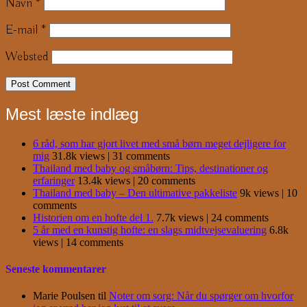
Navn
*
E-mail
*
Websted
Mest læste indlæg
6 råd, som har gjort livet med små børn meget dejligere for
mig
31.8k views
|
31 comments
Thailand med baby og småbørn: Tips, destinationer og
erfaringer
13.4k views
|
20 comments
Thailand med baby – Den ultimative pakkeliste
9k views
|
10
comments
Historien om en hofte del 1.
7.7k views
|
24 comments
5 år med en kunstig hofte: en slags midtvejsevaluering
6.8k
views
|
14 comments
Seneste kommentarer
Marie Poulsen
til
Noter om sorg: Når du spørger om hvorfor