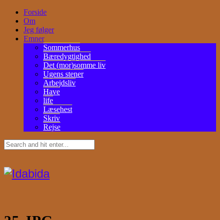
Forside
Om
Jeg følger
Emner
Sommerhus
Bæredygtighed
Det (mor)somme liv
Ugens stener
Arbejdsliv
Have
life
Læsehest
Skriv
Rejse