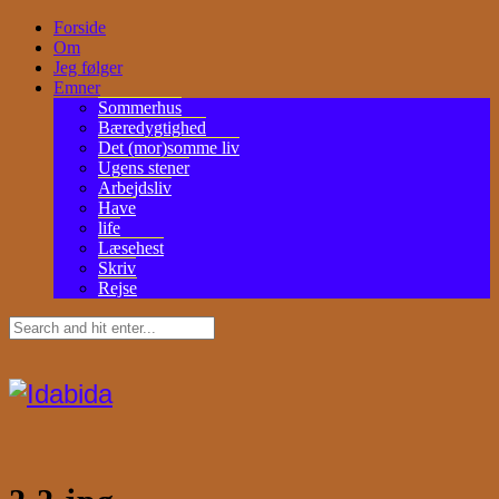
Forside
Om
Jeg følger
Emner
Sommerhus
Bæredygtighed
Det (mor)somme liv
Ugens stener
Arbejdsliv
Have
life
Læsehest
Skriv
Rejse