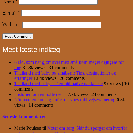
Navn
*
E-mail
*
Websted
Mest læste indlæg
6 råd, som har gjort livet med små børn meget dejligere for
mig
31.8k views
|
31 comments
Thailand med baby og småbørn: Tips, destinationer og
erfaringer
13.4k views
|
20 comments
Thailand med baby – Den ultimative pakkeliste
9k views
|
10
comments
Historien om en hofte del 1.
7.7k views
|
24 comments
5 år med en kunstig hofte: en slags midtvejsevaluering
6.8k
views
|
14 comments
Seneste kommentarer
Marie Poulsen
til
Noter om sorg: Når du spørger om hvorfor